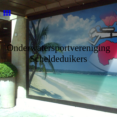
Onderwatersportvereniging
Scheldeduikers